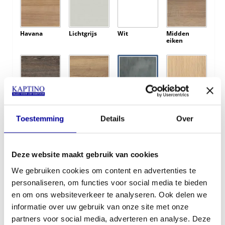
Havana
Lichtgrijs
Wit
Midden
eiken
Bruin eiken
Natuur eiken
BetonLook
Licht eiken
Toestemming
Details
Over
Kleur onderstel:
Deze website maakt gebruik van cookies
We gebruiken cookies om content en advertenties te
personaliseren, om functies voor social media te bieden
Optie montage:
en om ons websiteverkeer te analyseren. Ook delen we
informatie over uw gebruik van onze site met onze
partners voor social media, adverteren en analyse. Deze