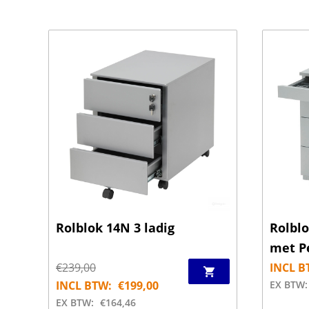
Rolblok 14N 3 ladig
Rolblo
met P
€
239,00
INCL B
INCL BTW:
€
199,00
EX BTW:
EX BTW:
€
164,46