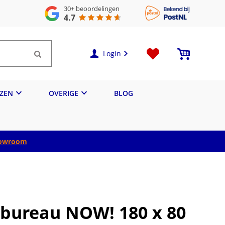
30+
beoordelingen
4.7
Login
IZEN
OVERIGE
BLOG
owroom
 bureau NOW! 180 x 80