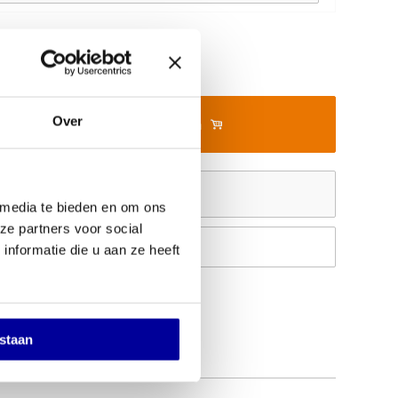
Over
In mijn winkelwagen
Offerte aanvragen
 media te bieden en om ons
ze partners voor social
Op verlanglijstje
nformatie die u aan ze heeft
estaan