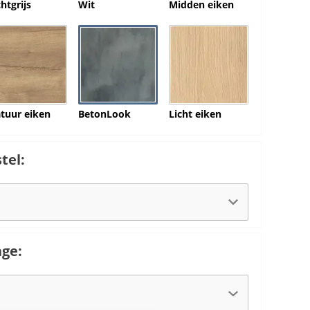
chtgrijs
Wit
Midden eiken
tuur eiken
BetonLook
Licht eiken
tel:
ge: