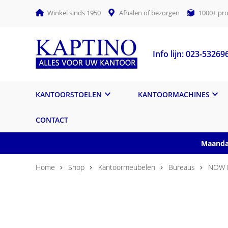
Winkel sinds 1950
Afhalen of bezorgen
1000+ pro
Info lijn: 023-53269
KANTOORSTOELEN
KANTOORMACHINES
CONTACT
Maandag
Home
Shop
Kantoormeubelen
Bureaus
NOW N