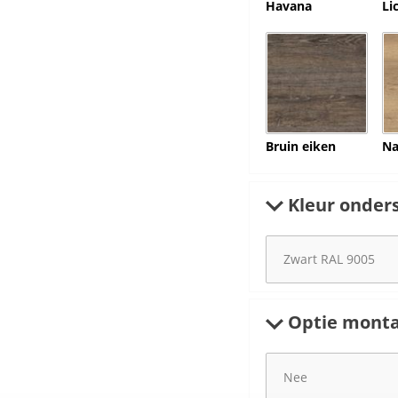
Havana
Li
Bruin eiken
Na
Kleur onders
Optie monta