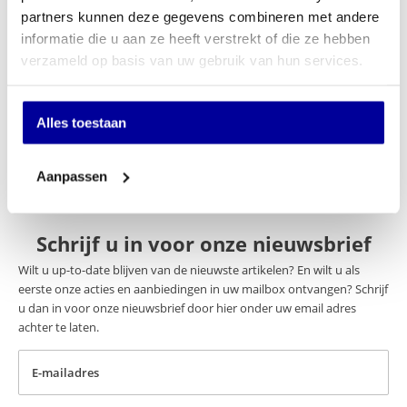
EX BTW:
€
93,39
partners kunnen deze gegevens combineren met andere
informatie die u aan ze heeft verstrekt of die ze hebben
In mijn winkelwagen
verzameld op basis van uw gebruik van hun services.
Offerte aanvragen
Alles toestaan
Op verlanglijstje
Aanpassen
Schrijf u in voor onze nieuwsbrief
Wilt u up-to-date blijven van de nieuwste artikelen? En wilt u als
eerste onze acties en aanbiedingen in uw mailbox ontvangen? Schrijf
u dan in voor onze nieuwsbrief door hier onder uw email adres
achter te laten.
E-mailadres