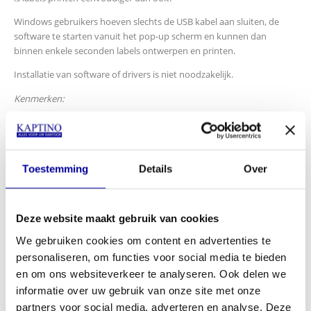
Windows gebruikers hoeven slechts de USB kabel aan sluiten, de
software te starten vanuit het pop-up scherm en kunnen dan
binnen enkele seconden labels ontwerpen en printen.
Installatie van software of drivers is niet noodzakelijk.
Kenmerken:
Afdruksnelheid tot 150 mm/sec en 93 labels/min.
Afdrukresolutie 300 dpi
Add-in voor Word, Excel en Outlook
Automatische tapesnijder
Toestemming
Details
Over
Labelprinter voor DK labels en tapes van 12 tot 62 mm - 300 dpi
Max. labelbreedte 62 mm
Ingebouwde adapter
Deze website maakt gebruik van cookies
USB Interface
Voorgesneden labels of doorlopende taperol
We gebruiken cookies om content en advertenties te
Barcode protocollen 20+
personaliseren, om functies voor social media te bieden
Afmetingen 128 x 221 x 153 mm
en om ons websiteverkeer te analyseren. Ook delen we
Standaardgarantie - 2 jaar Carry-In
informatie over uw gebruik van onze site met onze
INCL BTW:
€
113,00
partners voor social media, adverteren en analyse. Deze