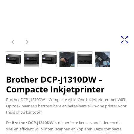
Brother DCP-J1310DW –
Compacte Inkjetprinter
Brother DCP-J1310DW – Compacte All-in-One Inkjetprinter met WiFi
Op zoek naar een betrouwbare en betaalbare all-in-one printer voor
thuis of op kantoor?
De
Brother DCP-J1310DW
is de perfecte keuze voor iedereen die
snel en efficiënt wil printen, scannen en kopiëren. Deze compacte