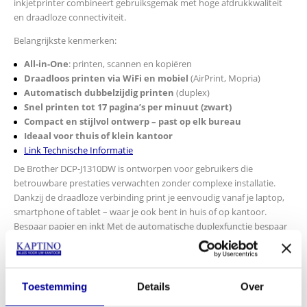
inkjetprinter combineert gebruiksgemak met hoge afdrukkwaliteit
en draadloze connectiviteit.
Belangrijkste kenmerken:
All-in-One
: printen, scannen en kopiëren
Draadloos printen via WiFi en mobiel
(AirPrint, Mopria)
Automatisch dubbelzijdig printen
(duplex)
Snel printen tot 17 pagina’s per minuut (zwart)
Compact en stijlvol ontwerp – past op elk bureau
Ideaal voor thuis of klein kantoor
Link Technische Informatie
De Brother DCP-J1310DW is ontworpen voor gebruikers die
betrouwbare prestaties verwachten zonder complexe installatie.
Dankzij de draadloze verbinding print je eenvoudig vanaf je laptop,
smartphone of tablet – waar je ook bent in huis of op kantoor.
Bespaar papier en inkt Met de automatische duplexfunctie bespaar
je papier en draag je bij aan een duurzamere werkomgeving.
Waarom kiezen voor de Brother DCP-J1310DW?
Toestemming
Details
Over
Energiezuinig en stil in gebruik
Eenvoudig in te stellen via het LCD-scherm