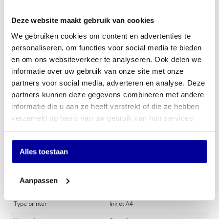
Perfecte afdrukkwaliteit voor documenten, foto’s en
kleurprints
Deze website maakt gebruik van cookies
Bestel nu de Brother DCP-J1310DW
en profiteer van snelle
We gebruiken cookies om content en advertenties te
levering, scherpe prijzen en uitstekende klantenservice.
personaliseren, om functies voor social media te bieden
en om ons websiteverkeer te analyseren. Ook delen we
INCL BTW:
€
149,00
informatie over uw gebruik van onze site met onze
partners voor social media, adverteren en analyse. Deze
EX BTW:
€
123,14
partners kunnen deze gegevens combineren met andere
In mijn winkelwagen
informatie die u aan ze heeft verstrekt of die ze hebben
verzameld op basis van uw gebruik van hun services.
Offerte aanvragen
Alles toestaan
Op verlanglijstje
Aanpassen
Specificaties
Type printer
Inkjet A4