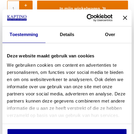
In mijn winkelwagen
Offerte aanvragen
Toestemming
Details
Over
Op verlanglijstje
Deze website maakt gebruik van cookies
Productinformatie
We gebruiken cookies om content en advertenties te
Kunststof zitting en rug
personaliseren, om functies voor social media te bieden
Vaste zithoogte 45 cm
en om ons websiteverkeer te analyseren. Ook delen we
Leverbaar in 6 kleuren
informatie over uw gebruik van onze site met onze
Frame zwart tegen meerprijs verchroomd
partners voor social media, adverteren en analyse. Deze
Armleggers
partners kunnen deze gegevens combineren met andere
Stapelbaar tot 10 stuks
informatie die u aan ze heeft verstrekt of die ze hebben
verzameld op basis van uw gebruik van hun services.
Milieuaspecten:
De gebruikte kunststoffen zijn 100% recyclebaar
Milieuvriendelijke lakken