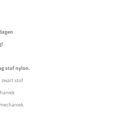
kdagen
g!
ag stof nylon.
 zwart stof
chaniek
lmechaniek