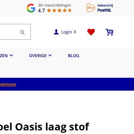
30+
beoordelingen
4.7
Login
IZEN
OVERIGE
BLOG
owroom
oel Oasis laag stof