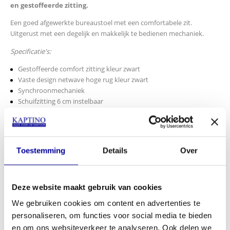
en gestoffeerde zitting.
Een goed afgewerkte bureaustoel met een comfortabele zit.
Uitgerust met een degelijk en makkelijk te bedienen mechaniek.
Specificatie's:
Gestoffeerde comfort zitting kleur zwart
Vaste design netwave hoge rug kleur zwart
Synchroonmechaniek
Schuifzitting 6 cm instelbaar
In hoogte verstelbare armleggers
Kunststof zwart onderstel met zwarte gaslift
Multifunctionele wielen (geschikt voor zachte en harde vloeren)
€
359,00
Toestemming
Details
Over
INCL BTW:
€
309,00
EX BTW:
€
255,37
Deze website maakt gebruik van cookies
In mijn winkelwagen
We gebruiken cookies om content en advertenties te
personaliseren, om functies voor social media te bieden
Offerte aanvragen
en om ons websiteverkeer te analyseren. Ook delen we