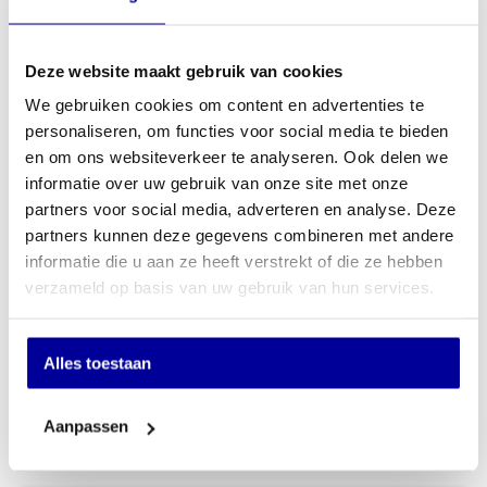
Belastbaar: tot 120 kg
Stof Cura in 5 kleuren: Donker Paars, Zwart, Groen Gemeleerd,
Poeder Blauw Gemeleerd en Lei Grijs.
Deze website maakt gebruik van cookies
Bodem bescherming: Universeel glijder geschikt voor nagenoeg
alle vloeren.
We gebruiken cookies om content en advertenties te
Artikel nummer 080-WH-WH-CU 10
personaliseren, om functies voor social media te bieden
€
479,00
en om ons websiteverkeer te analyseren. Ook delen we
INCL BTW:
€
399,00
informatie over uw gebruik van onze site met onze
EX BTW:
€
329,75
partners voor social media, adverteren en analyse. Deze
partners kunnen deze gegevens combineren met andere
In mijn winkelwagen
informatie die u aan ze heeft verstrekt of die ze hebben
verzameld op basis van uw gebruik van hun services.
Offerte aanvragen
Op verlanglijstje
Alles toestaan
Specificaties
Aanpassen
Merk
Aeris