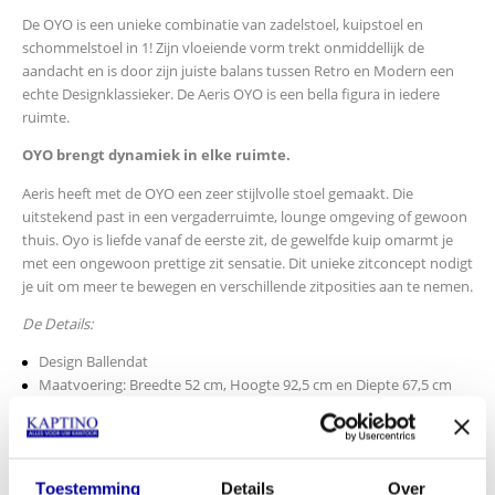
De OYO is een unieke combinatie van zadelstoel, kuipstoel en
schommelstoel in 1! Zijn vloeiende vorm trekt onmiddellijk de
aandacht en is door zijn juiste balans tussen Retro en Modern een
echte Designklassieker. De Aeris OYO is een bella figura in iedere
ruimte.
OYO brengt dynamiek in elke ruimte.
Aeris heeft met de OYO een zeer stijlvolle stoel gemaakt. Die
uitstekend past in een vergaderruimte, lounge omgeving of gewoon
thuis. Oyo is liefde vanaf de eerste zit, de gewelfde kuip omarmt je
met een ongewoon prettige zit sensatie. Dit unieke zitconcept nodigt
je uit om meer te bewegen en verschillende zitposities aan te nemen.
De Details:
Design Ballendat
Maatvoering: Breedte 52 cm, Hoogte 92,5 cm en Diepte 67,5 cm
Zitbreedte/-diepte: 40 cm / 43 cm
Frame: Dubbele stalenbuis mat wit
Zitschaal: Glasvezel versterkt kunststof en comfort-
integraalschuim
Toestemming
Details
Over