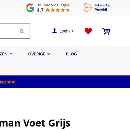
30+
beoordelingen
4.7
Login
IZEN
OVERIGE
BLOG
owroom
man Voet Grijs