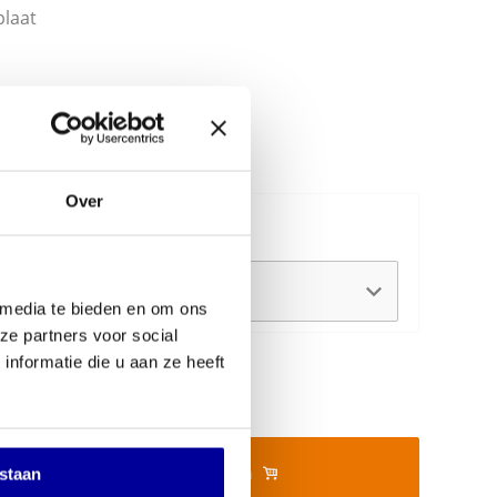
plaat
g
-STGR-CM01
Over
gte:
 media te bieden en om ons
ze partners voor social
nformatie die u aan ze heeft
In mijn winkelwagen
estaan