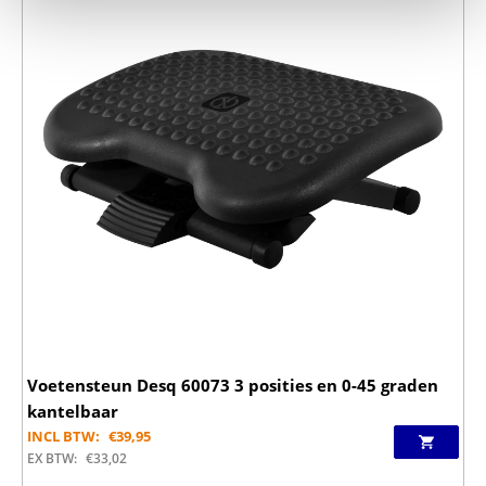
Voetensteun Desq 60073 3 posities en 0-45 graden
kantelbaar
INCL BTW:
€
39,95
EX BTW:
€
33,02