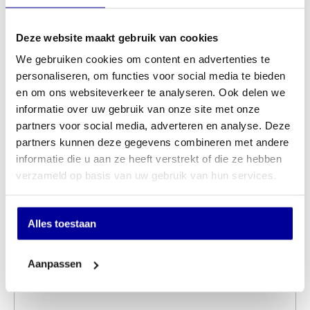
Deze website maakt gebruik van cookies
We gebruiken cookies om content en advertenties te
personaliseren, om functies voor social media te bieden
en om ons websiteverkeer te analyseren. Ook delen we
informatie over uw gebruik van onze site met onze
partners voor social media, adverteren en analyse. Deze
partners kunnen deze gegevens combineren met andere
informatie die u aan ze heeft verstrekt of die ze hebben
Voetensteun Desq 60078 3 posities en 0-30 graden
verzameld op basis van uw gebruik van hun services.
kantelbaar
INCL BTW:
€
64,95
EX BTW:
€
53,68
Alles toestaan
Aanpassen