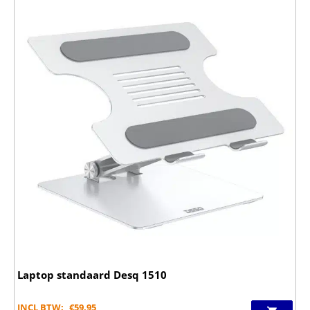
Laptop standaard Desq 1510
INCL BTW:
€
59,95