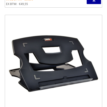
EX BTW:
€
49,55