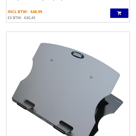
INCL BTW:
€
48,95
EX BTW:
€
40,45