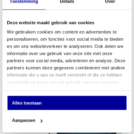
Toestemming
Details
Over
Deze website maakt gebruik van cookies
We gebruiken cookies om content en advertenties te
personaliseren, om functies voor social media te bieden
en om ons websiteverkeer te analyseren. Ook delen we
informatie over uw gebruik van onze site met onze
Desq 1507 Aluminium Laptopstandaard
partners voor social media, adverteren en analyse. Deze
partners kunnen deze gegevens combineren met andere
INCL BTW:
€
32,95
informatie die u aan ze heeft verstrekt of die ze hebben
EX BTW:
€
27,23
verzameld op basis van uw gebruik van hun services.
Alles toestaan
Aanpassen