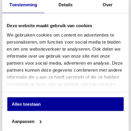
Toestemming
Details
Over
Versturen
Ons assortiment
Deze website maakt gebruik van cookies
Kantoorstoelen
We gebruiken cookies om content en advertenties te
Bureaustoelen
personaliseren, om functies voor social media te bieden
Kantoormachines
en om ons websiteverkeer te analyseren. Ook delen we
Kantoormeubelen
informatie over uw gebruik van onze site met onze
Kasregisters
partners voor social media, adverteren en analyse. Deze
Kluizen
partners kunnen deze gegevens combineren met andere
Overige
informatie die u aan ze heeft verstrekt of die ze hebben
Over Kaptino
verzameld op basis van uw gebruik van hun services.
Over ons
Contact
Alles toestaan
Bedrijfsgegevens
Blog
Aanpassen
Informatie