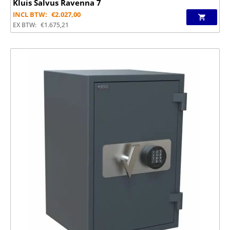
Kluis Salvus Ravenna 7
INCL BTW:
€
2.027,00
EX BTW:
€
1.675,21