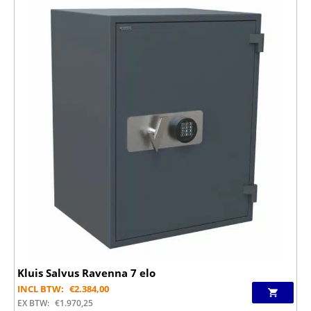
Kluis Salvus Ravenna 7 elo
INCL BTW:
€
2.384,00
EX BTW:
€
1.970,25