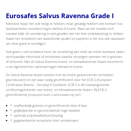
Eurosafes Salvus Ravenna Grade I
Niemand hoopt het ooit nodig te hebben, maar gelukkig hebben veel mensen hun
kostbaarheden verzekerd tegen diefstal of brand. Maar als het noodlot toch
toeslaat blijkt de verzekering in veel gevallen niet het hele schadebedrag te dekken.
Naast het verzekeren van waardevolle spullen en papieren is het dus ook raadzaam
om deze goed te beveiligen.
Hoe goed u ook verzekerd bent, de verzekering kan nooit uw meest kostbare zaken,
vertrouwelijke informatie of emotionele waarde vervangen wanneer het is gestolen
of verbrand. Met de Salvus Ravenna brand- en inbraakwerende kluizen beschermt
u uw eigendommen optimaal tegen inbraak en brand.
De Salvus Ravenna kluizen worden met de meest geavanceerde technieken
geproduceerd en zijn waar nodig gecertificeerd door het ECB-S (European
Certification Boards - Security) in Duitsland. ECB-S is dé toonaangevende
certificeringsinstantie voor brand- en inbraakwerende kluizen. Bij ECB-S
gecertificeerde producten kunt u vertrouwen op een:
* onafhankelijk geteste en gecertificeerde kluis of kast
* gelijkblijvende en gecontroleerde hoge kwaliteit
* optimale prijs/kwaliteitsverhouding
* gegarandeerde acceptatie door verzekeraars