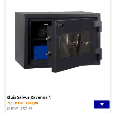
Kluis Salvus Ravenna 1
INCL BTW:
€
873,00
EX BTW:
€
721,49