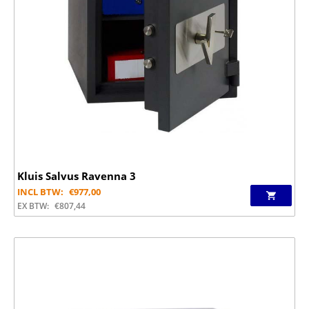
Kluis Salvus Ravenna 3
INCL BTW:
€
977,00
EX BTW:
€
807,44