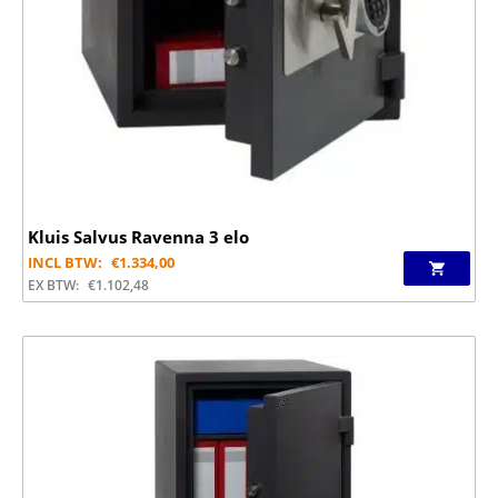
Kluis Salvus Ravenna 3 elo
INCL BTW:
€
1.334,00
EX BTW:
€
1.102,48