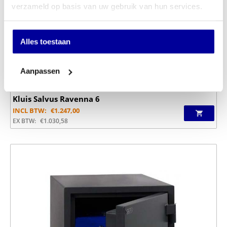
verzameld op basis van uw gebruik van hun services.
Alles toestaan
Aanpassen
Kluis Salvus Ravenna 6
INCL BTW:
€
1.247,00
EX BTW:
€
1.030,58