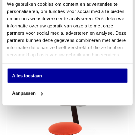
We gebruiken cookies om content en advertenties te
personaliseren, om functies voor social media te bieden
en om ons websiteverkeer te analyseren. Ook delen we
informatie over uw gebruik van onze site met onze
partners voor social media, adverteren en analyse. Deze
partners kunnen deze gegevens combineren met andere
informatie die u aan ze heeft verstrekt of die ze hebben
Zit Sta Kruk Rovo Solo 3810 Carbonlook
verzameld op basis van uw gebruik van hun services.
INCL BTW:
€
519,00
EX BTW:
€
428,93
Alles toestaan
Aanpassen