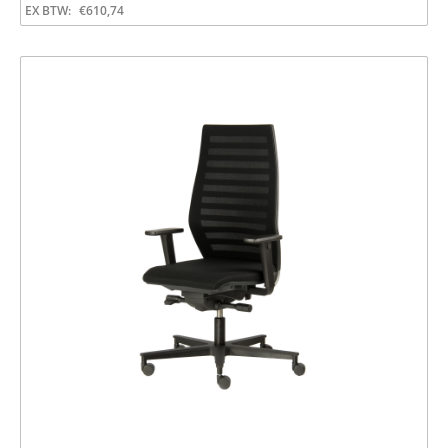
EX BTW:
€
610,74