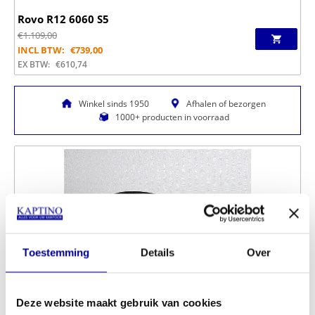
Rovo R12 6060 S5
€
1.109,00
INCL BTW:
€
739,00
EX BTW:
€
610,74
Winkel sinds 1950
Afhalen of bezorgen
1000+ producten in voorraad
Toestemming
Details
Over
Deze website maakt gebruik van cookies