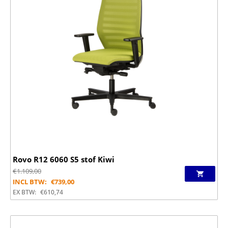
Rovo R12 6060 S5 stof Kiwi
€
1.109,00
INCL BTW:
€
739,00
EX BTW:
€
610,74