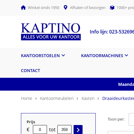
Winkel sinds 1950
Afhalen of bezorgen
1000+ pro
Info lijn: 023-53269
KANTOORSTOELEN
KANTOORMACHINES
CONTACT
Maandag
Home
Kantoormeubelen
Kasten
Draaideurkaste
Toon per:
Prijs
€
tot