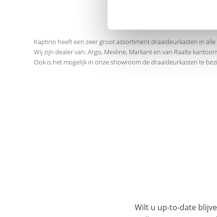
Kaptino heeft een zeer groot assortiment draaideurkasten in alle 
Wij zijn dealer van: Argo, Mexline, Markant en van Raalte kantoo
Ook is het mogelijk in onze showroom de draaideurkasten te bezi
Wilt u up-to-date blijv