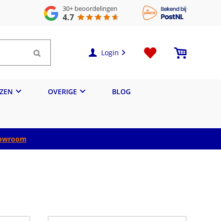
30+
beoordelingen
4.7
Login
IZEN
OVERIGE
BLOG
owroom