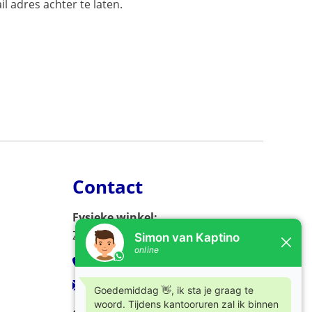
l adres achter te laten.
Contact
Fysieke winkel:
Zijlweg 53, 2013 DC Haarlem
023-5326966
verkoop@kaptino.nl