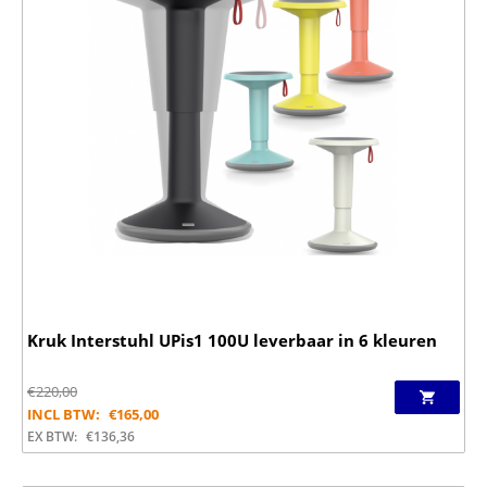
Kruk Interstuhl UPis1 100U leverbaar in 6 kleuren
€
220,00
INCL BTW:
€
165,00
EX BTW:
€
136,36