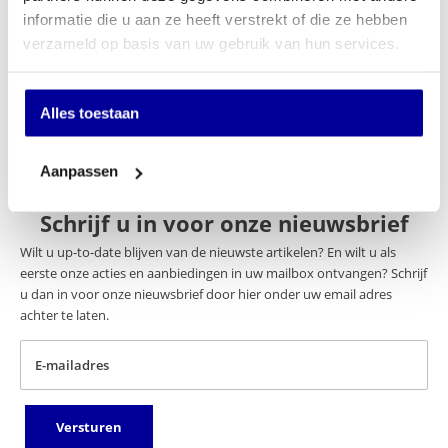
€
220,00
informatie die u aan ze heeft verstrekt of die ze hebben
INCL BTW:
€
180,00
verzameld op basis van uw gebruik van hun services.
EX BTW:
€
148,76
Alles toestaan
Winkel sinds 1950
Afhalen of bezorgen
1000+ producten in voorraad
Aanpassen
Schrijf u in voor onze nieuwsbrief
Wilt u up-to-date blijven van de nieuwste artikelen? En wilt u als
eerste onze acties en aanbiedingen in uw mailbox ontvangen? Schrijf
u dan in voor onze nieuwsbrief door hier onder uw email adres
achter te laten.
E-mailadres
Versturen